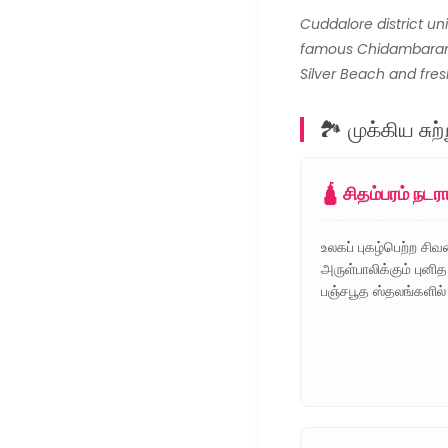
Cuddalore district un
famous Chidambaram 
Silver Beach and fres
🏞️ முக்கிய ச
🛕 சிதம்பரம் 
உலகப் புகழ்பெற்ற சி
அருள்பாலிக்கும் புனித
பஞ்சபூத ஸ்தலங்களில