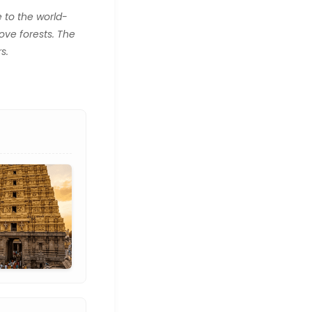
 to the world-
ve forests. The
s.