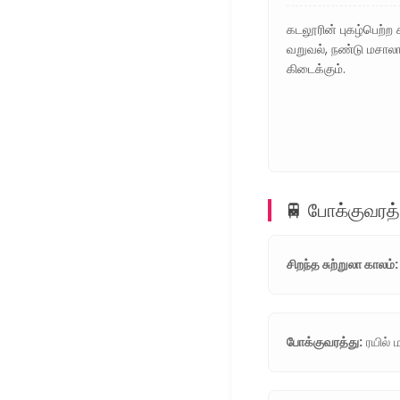
கடலூரின் புகழ்பெற்ற
வறுவல், நண்டு மசாலா
கிடைக்கும்.
🚆 போக்குவரத்
சிறந்த சுற்றுலா காலம்:
போக்குவரத்து:
ரயில் 