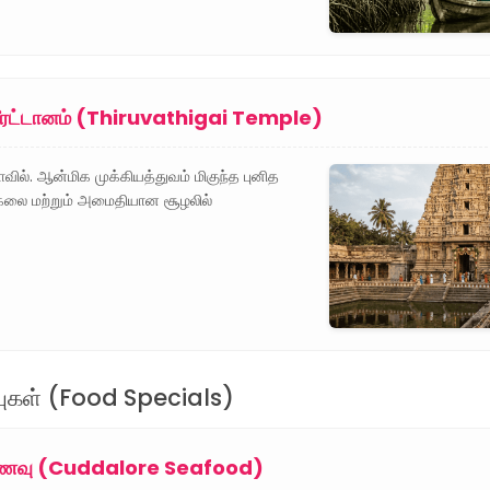
வீரட்டானம் (Thiruvathigai Temple)
ல். ஆன்மிக முக்கியத்துவம் மிகுந்த புனித
க்கலை மற்றும் அமைதியான சூழலில்
்புகள் (Food Specials)
லுணவு (Cuddalore Seafood)