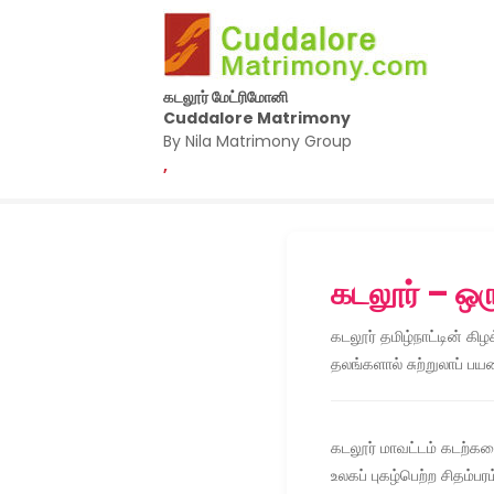
கடலூர் மேட்ரிமோனி
Cuddalore Matrimony
By Nila Matrimony Group
,
கடலூர் – ஒர
கடலூர் தமிழ்நாட்டின் கி
தலங்களால் சுற்றுலாப் பய
கடலூர் மாவட்டம் கடற்க
உலகப் புகழ்பெற்ற சிதம்ப