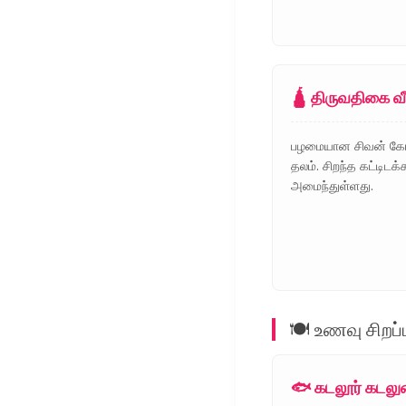
🛕 திருவதிகை 
பழமையான சிவன் கோவி
தலம். சிறந்த கட்டிட
அமைந்துள்ளது.
🍽️ உணவு சிறப
🐟 கடலூர் கட