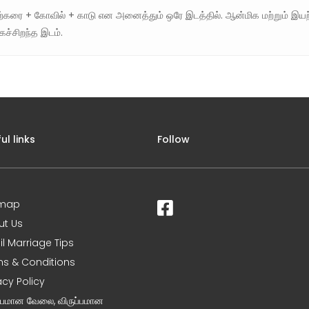
்கரை + கோவில் + காடு என அனைத்தும் ஒரே இடத்தில். ஆன்மிக மற்றும் இயற்
ிகச்சிறந்த இடம்.
ul links
Follow
emap
ut Us
l Marriage Tips
s & Conditions
acy Policy
ப்பமான வேலை, விருப்பமான